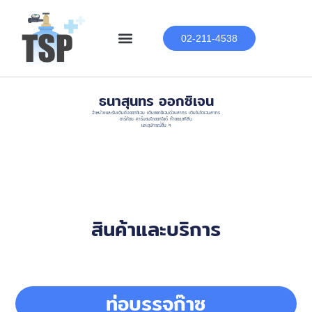
02-211-4538
ธนาสุนทร ออกซิเจน
จำหน่ายและรับเติมถังออกซิเจน เติมออกซิเจนด่วนสาทร เติมไนโตเจนสาทร
อาร์ก้อน คาร์บอนไดออกไซด์ ก๊าซอะเซทิลีน
และอุปกรณ์อื่น ๆ
สินค้าและบริการ
ท่อบรรจุก๊าซ