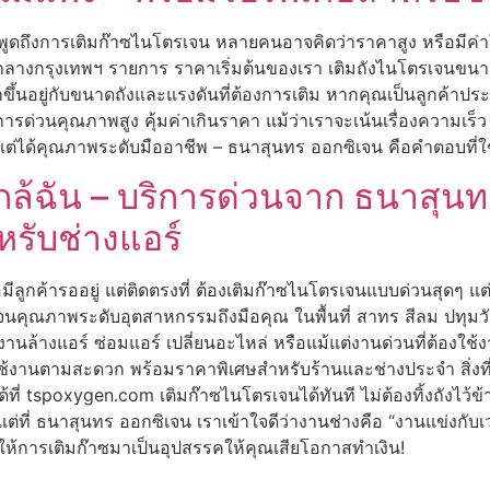
อพูดถึงการเติมก๊าซไนโตรเจน หลายคนอาจคิดว่าราคาสูง หรือมีค่าใ
ี่ใจกลางกรุงเทพฯ รายการ ราคาเริ่มต้นของเรา เติมถังไนโตรเจนขนาด
ขึ้นอยู่กับขนาดถังและแรงดันที่ต้องการเติม หากคุณเป็นลูกค้าปร
ิการด่วนคุณภาพสูง คุ้มค่าเกินราคา แม้ว่าเราจะเน้นเรื่องความเร็ว แ
่ได้คุณภาพระดับมืออาชีพ – ธนาสุนทร ออกซิเจน คือคำตอบที่ใ
ล้ฉัน – บริการด่วนจาก ธนาสุนทร 
หรับช่างแอร์
มีลูกค้ารออยู่ แต่ติดตรงที่ ต้องเติมก๊าซไนโตรเจนแบบด่วนสุดๆ แต่
จนคุณภาพระดับอุตสาหกรรมถึงมือคุณ ในพื้นที่ สาทร สีลม ปทุม
งานล้างแอร์ ซ่อมแอร์ เปลี่ยนอะไหล่ หรือแม้แต่งานด่วนที่ต้องใช
านตามสะดวก พร้อมราคาพิเศษสำหรับร้านและช่างประจำ สิ่งที่ทำใ
ที่ tspoxygen.com เติมก๊าซไนโตรเจนได้ทันที ไม่ต้องทิ้งถังไว้ข
ง แต่ที่ ธนาสุนทร ออกซิเจน เราเข้าใจดีว่างานช่างคือ “งานแข่งกั
อยให้การเติมก๊าซมาเป็นอุปสรรคให้คุณเสียโอกาสทำเงิน!