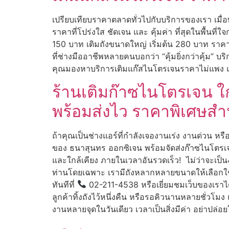
เปรียบเทียบราคาตลาดทั่วไปกับบริการของเรา เมื่
ราคาที่โปร่งใส ชัดเจน และ คุ้มค่า ที่สุดในพื้นท
150 บาท เติมถังขนาดใหญ่ เริ่มต้น 280 บาท ราคา
ที่ช่างมืออาชีพหลายคนบอกว่า “คุ้มยิ่งกว่าคุ้ม” บร
คุณมองหาบริการเติมแก๊สไนโตรเจนราคาไม่แพง แต
ร้านเติมก๊าซไนโตรเจน ใก
พร้อมส่งไว ราคาพิเศษสำ
ถ้าคุณเป็นช่างแอร์ที่กำลังเจองานเร่ง งานด่วน หรือ
ของ ธนาสุนทร ออกซิเจน พร้อมจัดส่งก๊าซไนโตรเ
และใกล้เคียง ภายในเวลาอันรวดเร็ว! ไม่ว่าจะเป็น
ท่านโดยเฉพาะ เรามีถังหลากหลายขนาดให้เลือกใช้ง
ทันทีที่
02-211-4538 หรือเยี่ยมชมเว็บของเราได้
ลูกค้าทิ้งถังไว้หนึ่งคืน หรือรอคิวนานหลายชั่วโม
งานหลายจุดในวันเดียว เวลาเป็นสิ่งมีค่า อย่าปล่